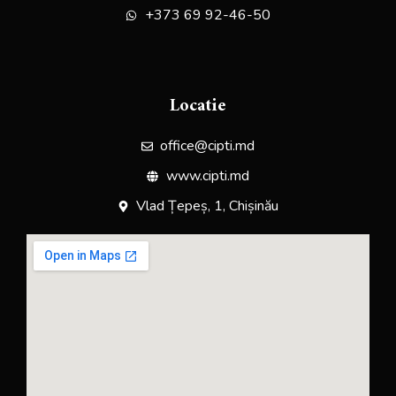
+373 69 92-46-50
Locatie
office@cipti.md
www.cipti.md
Vlad Țepeș, 1, Chișinău